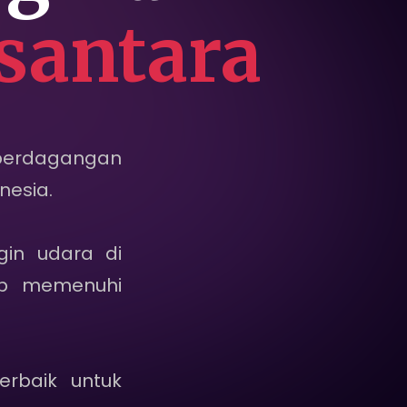
santara
 perdagangan
nesia.
in udara di
ap memenuhi
erbaik untuk