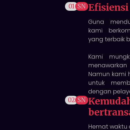
Efisiens
01
SN
Guna menduk
kami berkom
yang terbaik b
Kami mungk
menawarkan 
Namun kami h
untuk membe
dengan pelaya
Kemudah
02
SN
bertrans
Hemat waktu 