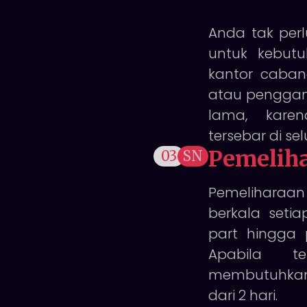
Anda tak perl
untuk kebutu
kantor cabang
atau penggant
lama, karen
tersebar di se
Pemelih
03
SN
Pemeliharaa
berkala setia
part hingga 
Apabila te
membutuhkan
dari 2 hari.