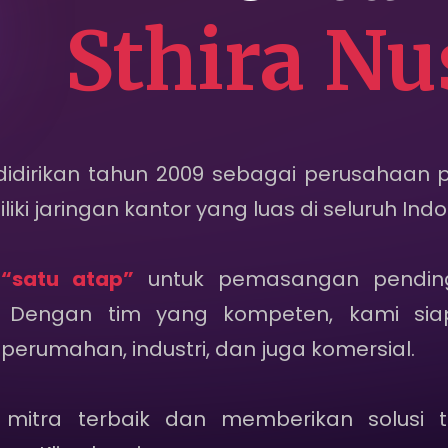
Sthira Nu
Sewa Dingin
Karir
Sosial Media
idirikan tahun 2009 sebagai perusahaan
ki jaringan kantor yang luas di seluruh Indo
Hubungi Kami
n
“satu atap”
Kebijakan Privasi
untuk pemasangan pending
n. Dengan tim yang kompeten, kami si
erumahan, industri, dan juga komersial.
mitra terbaik dan memberikan solusi t
aan Klien kami.