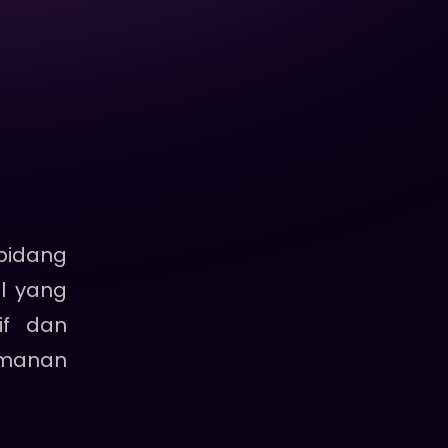
bidang
l yang
if dan
amanan