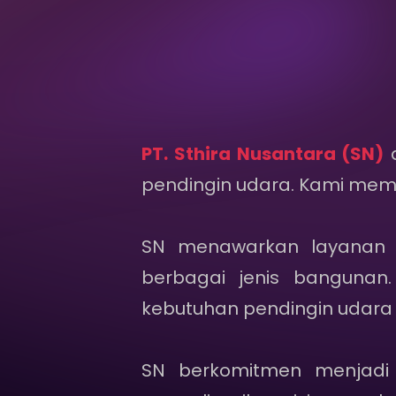
PT. Sthira Nusantara (SN)
d
pendingin udara. Kami memili
SN menawarkan layana
berbagai jenis banguna
kebutuhan pendingin udara p
SN berkomitmen menjadi 
merealisasikan visi perusah