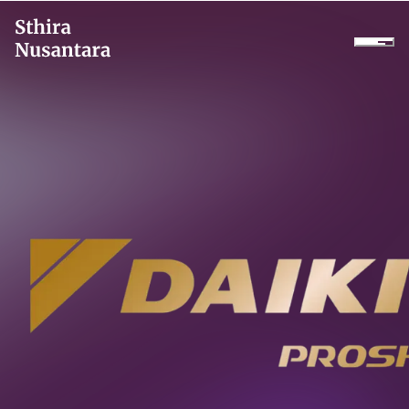
Perusahaan
Produk
Proyek
Layanan
Daikin Proshop
Showroom Tour
Sewa Dingin