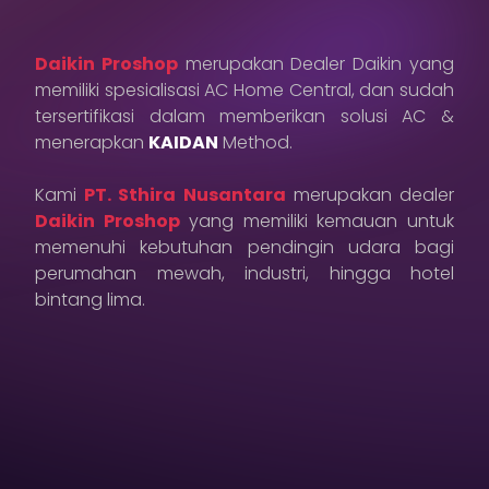
Karir
Daikin Proshop
merupakan Dealer Daikin yang
Sosial Media
memiliki spesialisasi AC Home Central, dan sudah
tersertifikasi dalam memberikan solusi AC &
Hubungi Kami
menerapkan
KAIDAN
Method.
Kebijakan Privasi
Kami
PT. Sthira Nusantara
merupakan dealer
Daikin Proshop
yang memiliki kemauan untuk
memenuhi kebutuhan pendingin udara bagi
perumahan mewah, industri, hingga hotel
bintang lima.