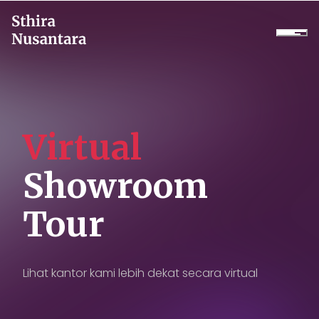
Perusahaan
Produk
Virtual
Proyek
Showroom
Layanan
Tour
Daikin Proshop
Showroom Tour
Lihat kantor kami lebih dekat secara virtual
Sewa Dingin