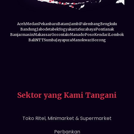
Aceh
Medan
Pekanbaru
Batam
Jambi
Palembang
Bengkulu
Bandung
Jabodetabek
Yogyakarta
Surabaya
Pontianak
Banjarmasin
Makassar
Gorontalo
Manado
Poso
Kendari
Lombok
Bali
NTT
Sumba
Jayapura
Manokwari
Sorong
Sektor yang Kami Tangani
Toko Ritel, Minimarket & Supermarket
Perbankan