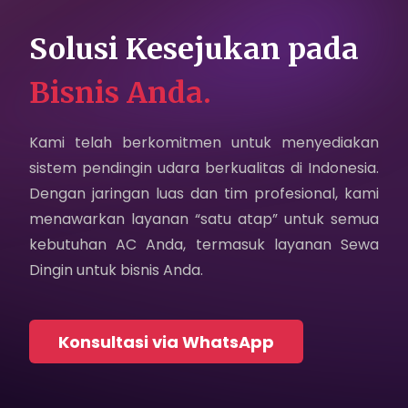
Karir
Solusi Kesejukan pada
Sosial Media
Bisnis Anda.
Hubungi Kami
Kami telah berkomitmen untuk menyediakan
Kebijakan Privasi
sistem pendingin udara berkualitas di Indonesia.
Dengan jaringan luas dan tim profesional, kami
menawarkan layanan “satu atap” untuk semua
kebutuhan AC Anda, termasuk layanan Sewa
Dingin untuk bisnis Anda.
Konsultasi via WhatsApp