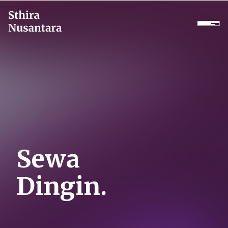
Perusahaan
Produk
Proyek
Layanan
Sewa
Daikin Proshop
Dingin.
Showroom Tour
Sewa Dingin