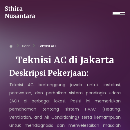
Perusahaan
Karir
Teknisi AC
Produk
Teknisi AC
di
Jakarta
Proyek
Deskripsi Pekerjaan:
Layanan
Teknisi AC bertanggung jawab untuk instalasi,
perawatan, dan perbaikan sistem pendingin udara
Daikin Proshop
(AC) di berbagai lokasi. Posisi ini memerlukan
pemahaman tentang sistem HVAC (Heating,
Showroom Tour
Ventilation, and Air Conditioning) serta kemampuan
Sewa Dingin
untuk mendiagnosis dan menyelesaikan masalah