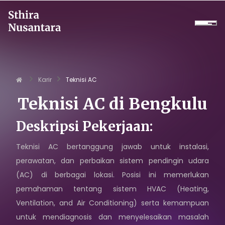
Perusahaan
Karir
Teknisi AC
Produk
Teknisi AC
di
Bengkulu
Proyek
Deskripsi Pekerjaan:
Layanan
Teknisi AC bertanggung jawab untuk instalasi,
perawatan, dan perbaikan sistem pendingin udara
Daikin Proshop
(AC) di berbagai lokasi. Posisi ini memerlukan
pemahaman tentang sistem HVAC (Heating,
Showroom Tour
Ventilation, and Air Conditioning) serta kemampuan
Sewa Dingin
untuk mendiagnosis dan menyelesaikan masalah