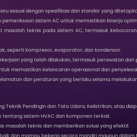
Sewa Dingin
aru sesuai dengan spesifikasi dan standar yang ditetapka
 pemeriksaan sistem AC untuk memastikan kinerja optim
Karir
 masalah teknis pada sistem AC, termasuk kebocoran re
Sosial Media
, seperti kompresor, evaporator, dan kondensor.
erjaan yang telah dilakukan, termasuk perawatan dan p
Hubungi Kami
 untuk memastikan kelancaran operasional dan penyelesa
lamatan dan peraturan yang berlaku selama melakukan
Kebijakan Privasi
 Teknik Pendingin dan Tata Udara, Kelistrikan, atau disipli
k tentang sistem HVAC dan komponen terkait.
masalah teknis dan memberikan solusi yang efektif.
 baik dan mampu bekerja secara mandiri maupun dalam t