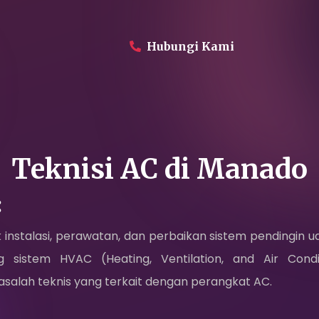
Hubungi Kami
Perusahaan
Produk
Teknisi AC
di
Manado
Proyek
:
Layanan
nstalasi, perawatan, dan perbaikan sistem pendingin udar
istem HVAC (Heating, Ventilation, and Air Cond
Daikin Proshop
salah teknis yang terkait dengan perangkat AC.
Showroom Tour