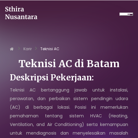
Perusahaan
Karir
Teknisi AC
Produk
Teknisi AC
di
Batam
Proyek
Deskripsi Pekerjaan:
Layanan
Teknisi AC bertanggung jawab untuk instalasi,
perawatan, dan perbaikan sistem pendingin udara
Daikin Proshop
(AC) di berbagai lokasi. Posisi ini memerlukan
pemahaman tentang sistem HVAC (Heating,
Showroom Tour
Ventilation, and Air Conditioning) serta kemampuan
Sewa Dingin
untuk mendiagnosis dan menyelesaikan masalah