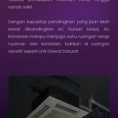
rumah sakit.
Karir
Sosial Media
Dengan kapasitas pendinginan yang jauh lebih
besar dibandingkan AC hunian biasa, AC
Hubungi Kami
komersial mampu menjaga suhu ruangan tetap
nyaman dan konsisten, bahkan di ruangan
Kebijakan Privasi
sensitif seperti Unit Gawat Darurat.