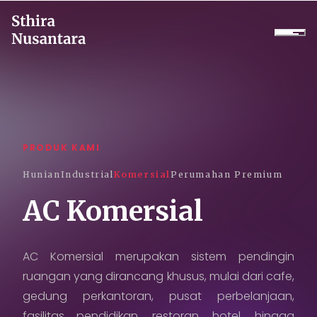
Perusahaan
Produk
PRODUK KAMI
Proyek
Hunian
Industrial
Komersial
Perumahan Premium
Layanan
AC Komersial
Daikin Proshop
AC Komersial merupakan sistem pendingin
Showroom Tour
ruangan yang dirancang khusus, mulai dari cafe,
gedung perkantoran, pusat perbelanjaan,
Sewa Dingin
fasilitas pendidikan, restoran, hotel, hingga