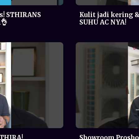
s! STHIRANS
Kulit jadi kering 
i👌
SUHU AC NYA!
STHIRA!
Showroom Prosho