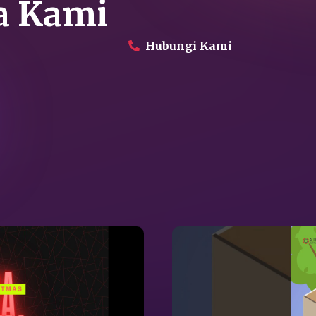
a Kami
Hubungi Kami
Perusahaan
Produk
Proyek
Layanan
Daikin Proshop
Showroom Tour