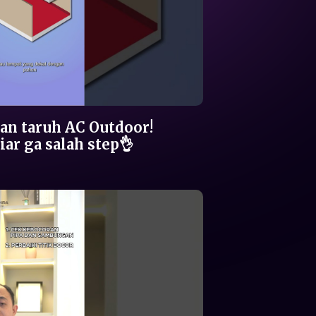
an taruh AC Outdoor!
iar ga salah step👌