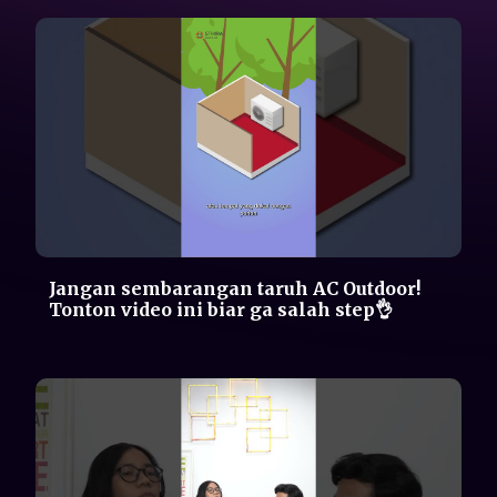
Kerja sambil GHIBAH? "NO" Kerja sambil
NGObrol Pintar? "YES"