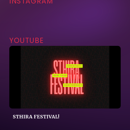
Karir
Sosial Media
STHIRA FESTIVAL!
Hubungi Kami
Kebijakan Privasi
Jangan sembarangan taruh AC Outdoor!
Tonton video ini biar ga salah step👌