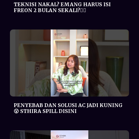
PENYEBAB DAN SOLUSI AC JADI KUNING
😮 STHIRA SPILL DISINI
TAGIHAN LISTRIK MELONJAK SEJAK
PASANG AC? DUHHH GAK BANGET😒
Kenalan sama AC INVERTER NYA
DAIKIN!