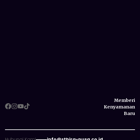
Memberi
Kenyamanan
Baru
Memberi
Hubungi Kami
info@sthira-nusa.co.id
Kenyamanan
Copyright ©
2026
, PT. Sthira Nusantara, All Right Reserved
Baru
Kebijakan Privasi