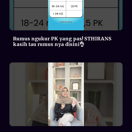
Kulit jadi kering & kusam? Bisa jadi
karena SUHU AC NYA!