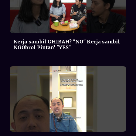
TEKNISI NAKAL? EMANG HARUS ISI
FREON 2 BULAN SEKALI?🤦‍♂️