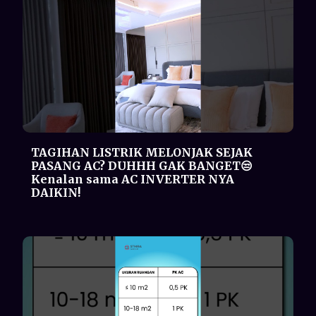
Rumus ngukur PK yang pas! STHIRANS
kasih tau rumus nya disini👌