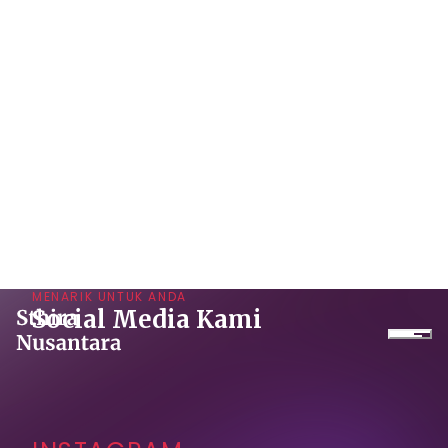
MENARIK UNTUK ANDA
Social Media Kami
Perusahaan
INSTAGRAM
Produk
Proyek
Layanan
YOUTUBE
Daikin Proshop
Showroom Tour
Sewa Dingin