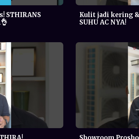
s! STHIRANS
Kulit jadi kering 
i👌
SUHU AC NYA!
STHIRA!
Showroom Prosho