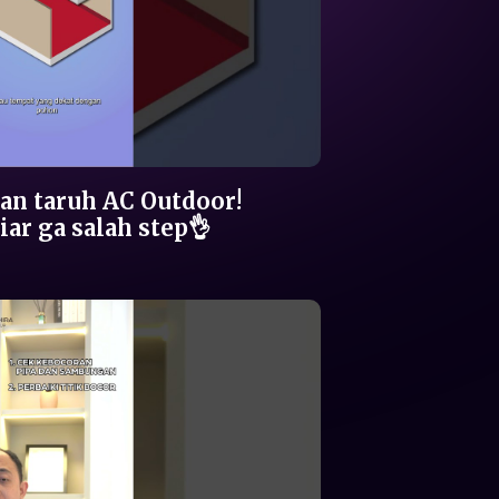
an taruh AC Outdoor!
iar ga salah step👌