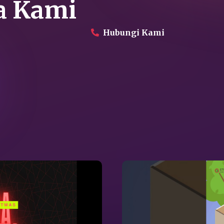
a Kami
Hubungi Kami
Perusahaan
Produk
Proyek
Layanan
Daikin Proshop
Showroom Tour