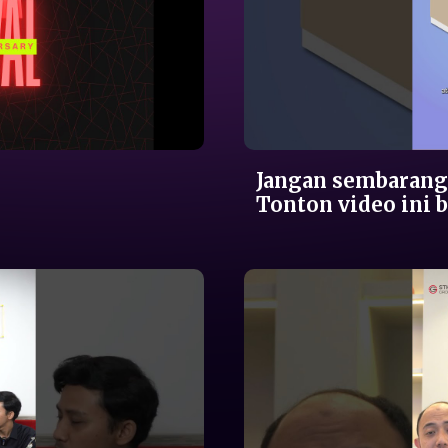
Sewa Dingin
Karir
Sosial Media
Jangan sembarang
Tonton video ini b
Hubungi Kami
Kebijakan Privasi