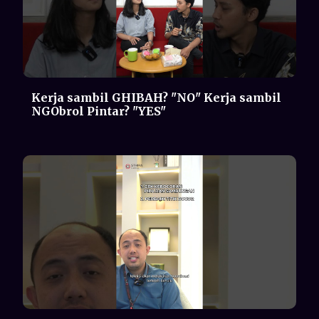
TEKNISI NAKAL? EMANG HARUS ISI
FREON 2 BULAN SEKALI?🤦‍♂️