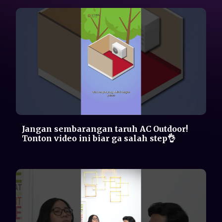
Kerja sambil GHIBAH? "NO" Kerja sambil
NGObrol Pintar? "YES"