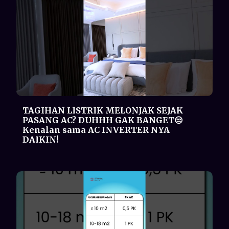
Rumus ngukur PK yang pas! STHIRANS
kasih tau rumus nya disini👌