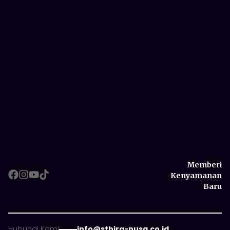
Memberi
Kenyamanan
Baru
Memberi
Hubungi Kami
info@sthira-nusa.co.id
Kenyamanan
Copyright ©
2026
, PT. Sthira Nusantara, All Right Reserved
Baru
Kebijakan Privasi