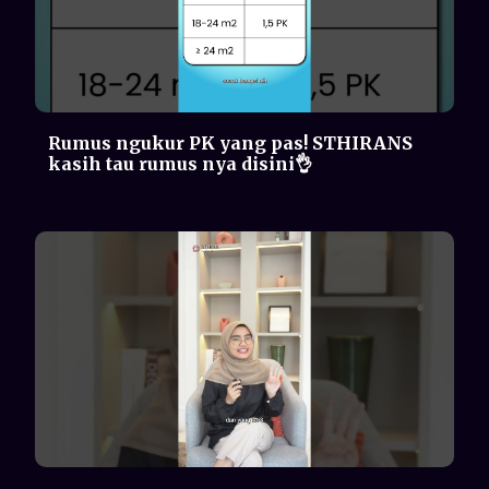
Kulit jadi kering & kusam? Bisa jadi
karena SUHU AC NYA!