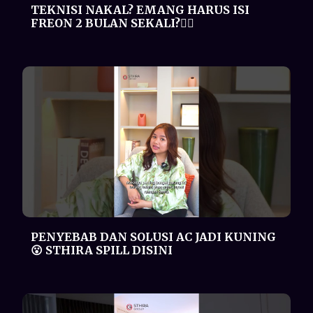
PENYEBAB DAN SOLUSI AC JADI KUNING
😮 STHIRA SPILL DISINI
TAGIHAN LISTRIK MELONJAK SEJAK
PASANG AC? DUHHH GAK BANGET😒
Kenalan sama AC INVERTER NYA
DAIKIN!