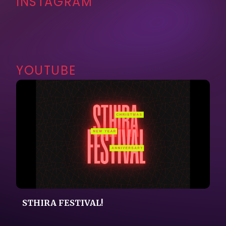
Karir
Sosial Media
STHIRA FESTIVAL!
Hubungi Kami
Kebijakan Privasi
Jangan sembarangan taruh AC Outdoor!
Tonton video ini biar ga salah step👌