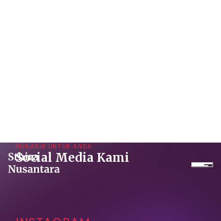
MENARIK UNTUK ANDA
Social Media Kami
Perusahaan
INSTAGRAM
Produk
Proyek
Layanan
YOUTUBE
Daikin Proshop
Showroom Tour
Sewa Dingin