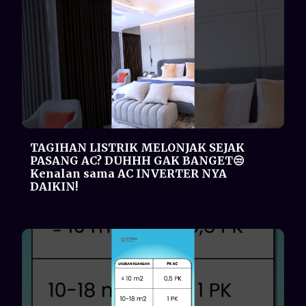
Rumus ngukur PK yang pas! STHIRANS
kasih tau rumus nya disini👌