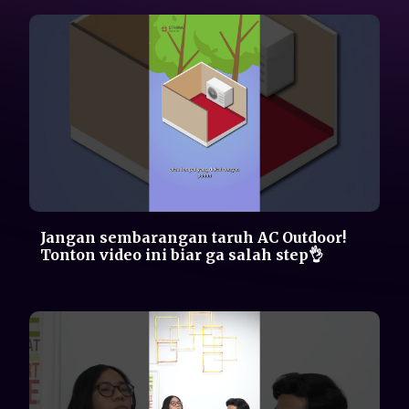
Kerja sambil GHIBAH? "NO" Kerja sambil
NGObrol Pintar? "YES"