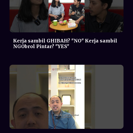
TEKNISI NAKAL? EMANG HARUS ISI
FREON 2 BULAN SEKALI?🤦‍♂️