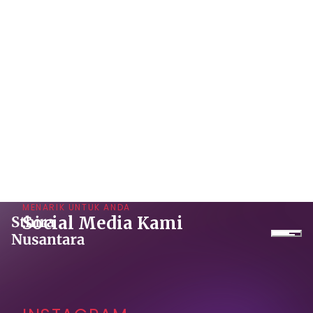
MENARIK UNTUK ANDA
Social Media Kami
Perusahaan
INSTAGRAM
Produk
Proyek
Layanan
YOUTUBE
Daikin Proshop
Showroom Tour
Sewa Dingin