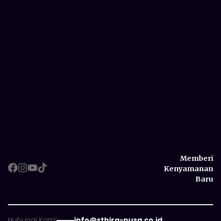
Memberi
Kenyamanan
Baru
Memberi
Hubungi Kami
info@sthira-nusa.co.id
Kenyamanan
Copyright ©
2026
, PT. Sthira Nusantara, All Right Reserved
Baru
Kebijakan Privasi