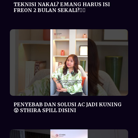
PENYEBAB DAN SOLUSI AC JADI KUNING
😮 STHIRA SPILL DISINI
TAGIHAN LISTRIK MELONJAK SEJAK
PASANG AC? DUHHH GAK BANGET😒
Kenalan sama AC INVERTER NYA
DAIKIN!