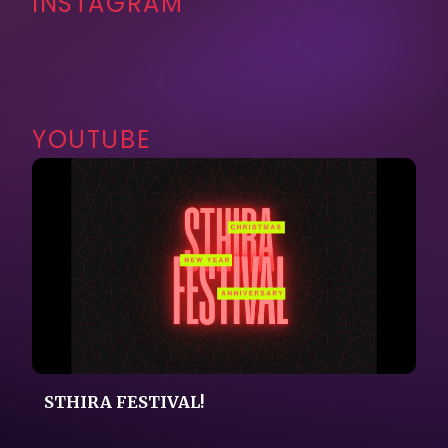
Karir
Sosial Media
STHIRA FESTIVAL!
Hubungi Kami
Kebijakan Privasi
Jangan sembarangan taruh AC Outdoor!
Tonton video ini biar ga salah step👌