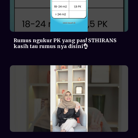
Kulit jadi kering & kusam? Bisa jadi
karena SUHU AC NYA!